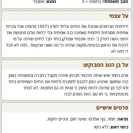
מצב משפחתי:
גרוש/ה + 3
מוצא:
אשכנזי
על עצמי
ידידותית חברמנים אוהבת את החיים עליתי לארץ ב1957 מרוסיה אבל צברית
אמיתית מסורתית חילומית מאמינה כנה אמיתית וכדי להיות שלם מחפשת את
החצי השני לפרק ב' רציני איכפתי שנזדקן ביחד חבר לחיים שיהיה על מי
להניח את הראש בבטחה.ומקווה שיהיה כל מה שאני מבקשת ..למה לא תגיד
לי למה לא
על בן הזוג המבוקש:
אדם נחמד איש שיחה תרבותי חברמן שיהיה מקובל בחברה ובמשפחה נאמן
כנה שחושב שהגיע הזמן להכנס למסגרת ולחיות את החיים האמיתיים ביחד
ולא לבד וכן שירצה להיות מחויב כי זוגיות זה גם מחויבות .לא לפחד
מהתחיבויות .כי לא טוב היות האדם לבדו
פרטים אישיים
מראה:
חמוד, גוף אתלטי, שיער חום, עיניים ירוקות.
כיסוי ראש:
ללא כיסוי