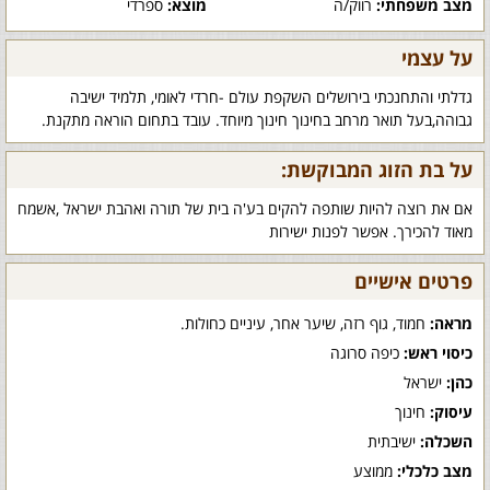
מצב משפחתי:
רווק/ה
מוצא:
ספרדי
על עצמי
גדלתי והתחנכתי בירושלים השקפת עולם -חרדי לאומי, תלמיד ישיבה
גבוהה,בעל תואר מרחב בחינוך חינוך מיוחד. עובד בתחום הוראה מתקנת.
על בת הזוג המבוקשת:
אם את רוצה להיות שותפה להקים בע'ה בית של תורה ואהבת ישראל ,אשמח
מאוד להכירך. אפשר לפנות ישירות
פרטים אישיים
מראה:
חמוד, גוף רזה, שיער אחר, עיניים כחולות.
כיסוי ראש:
כיפה סרוגה
כהן:
ישראל
עיסוק:
חינוך
השכלה:
ישיבתית
מצב כלכלי:
ממוצע