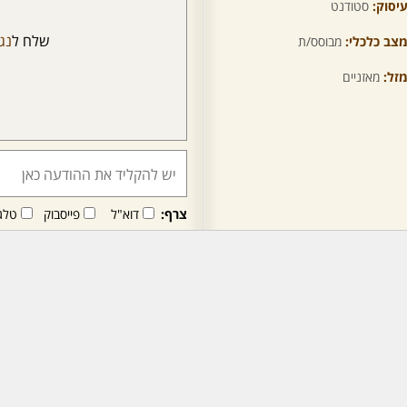
יסוק:
סטודנט
שלח ל
נג
צב כלכלי:
מבוסס/ת
זל:
מאזניים
צרף:
דוא"ל
פייסבוק
טלג
חבר/ה זה/ו מקבל/ת פני
לרכישת מנוי - לחץ/י כאן