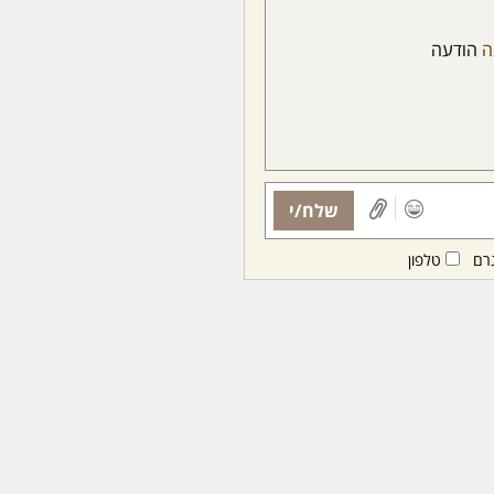
ה
הודעה
שלח/י
רם
טלפון
ות ממנויות/ים בלבד