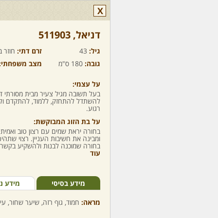
X
דניאל,‏ 511903
גיל:
43
זרם דתי:
חוזר ב
גובה:
180 ס"מ
מצב משפחתי:
על עצמי:
בעל תשובה מגיל צעיר מבית מסורתי דת
להשתדל להתחזק, ללמוד, להתקדם ולע
רגוע.
על בת הזוג המבוקשת:
בחורה יראת שמים עם רצון טוב ואמי
ומבינה את חשיבות העניין. רצוי שתה
בחורה שמוכנה לבנות ולהשקיע בקשר נפ
עוד
מידע בסיסי
מידע נ
מראה:
חמוד, גוף רזה, שיער שחור, עינ