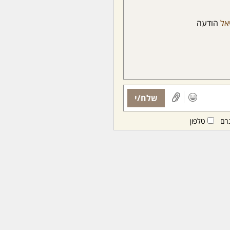
אל
הודעה
שלח/י
רם
טלפון
ות ממנויות/ים בלבד