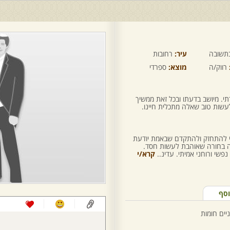
תשובה
עיר:
רחובות
רווק/ה
מוצא:
ספרדי
י. מיושב בדעתו ובכל זאת ממשיך
שות טוב שאלה מתכלית חיינו.
תי להתחזק ולהתקדם שבאמת יודעת
יה בחורה שאוהבת לעשות חסד.
שי ורוחני אמיתי. עדינ..
קרא/י
וסף
יים חומות