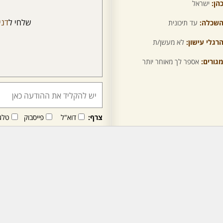
הן:
ישראל
שלחי ל
דני
שכלה:
עד תיכונית
רגלי עישון:
לא מעשן/ת
גורים:
אספר לך מאוחר יותר
צרף:
דוא"ל
פייסבוק
טלג
חבר/ה זה/ו מקבל/ת פני
לרכישת מנוי - לחץ/י כאן