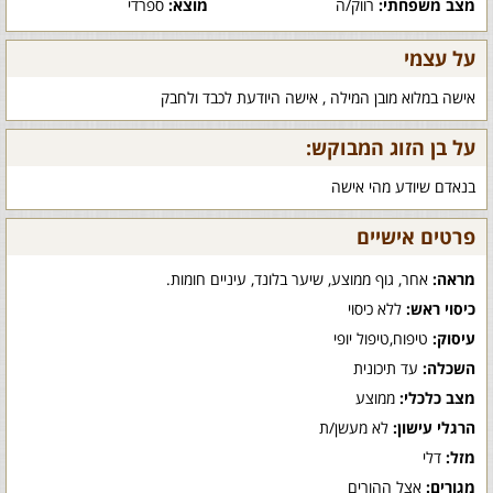
מצב משפחתי:
רווק/ה
מוצא:
ספרדי
על עצמי
אישה במלוא מובן המילה , אישה היודעת לכבד ולחבק
על בן הזוג המבוקש:
בנאדם שיודע מהי אישה
פרטים אישיים
מראה:
אחר, גוף ממוצע, שיער בלונד, עיניים חומות.
כיסוי ראש:
ללא כיסוי
עיסוק:
טיפוח,טיפול יופי
השכלה:
עד תיכונית
מצב כלכלי:
ממוצע
הרגלי עישון:
לא מעשן/ת
מזל:
דלי
מגורים:
אצל ההורים