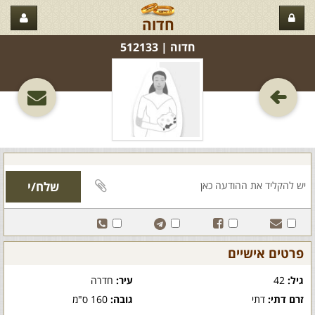
חדוה
חדוה‏ | 512133
פרטים אישיים
גיל:
42
עיר:
חדרה
זרם דתי:
דתי
גובה:
160 ס"מ