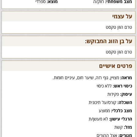
מצב משפחתי:
רווק/ה
מוצא:
ספרדי
על עצמי
טרם הוזן טקסט
על בן הזוג המבוקש:
טרם הוזן טקסט
פרטים אישיים
מראה:
מצויין, גוף רזה, שיער חום, עיניים חומות.
כיסוי ראש:
ללא כיסוי
עיסוק:
פקידות
השכלה:
קורס/על תיכונית
מצב כלכלי:
ממוצע
הרגלי עישון:
לא מעשן/ת
מזל:
קשת
מגורים:
אצל ההורים