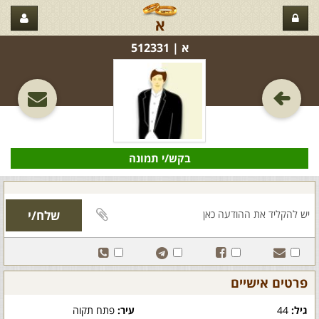
א
א‏ | 512331
בקש/י תמונה
פרטים אישיים
גיל:
44
עיר:
פתח תקוה