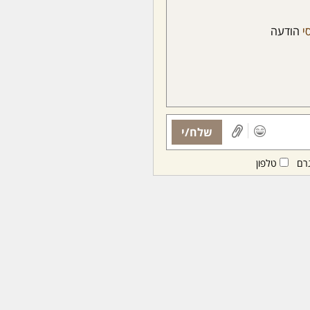
סי
הודעה
שלח/י
רם
טלפון
ות ממנויות/ים בלבד