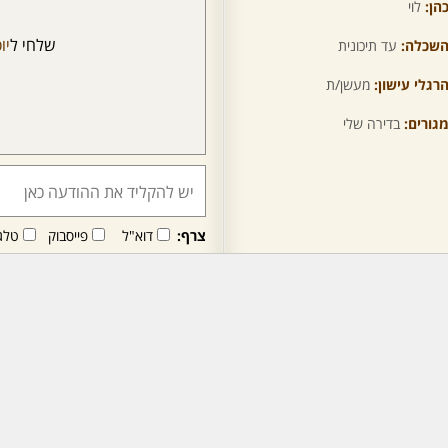
הן:
לוי
שלחי ל
יו
שכלה:
עד תיכונית
רגלי עישון:
מעשן/ת
גורים:
בדירה שלי
צרף:
דוא"ל
פייסבוק
טלג
חבר/ה זה/ו מקבל/ת פני
לרכישת מנוי - לחץ/י כאן