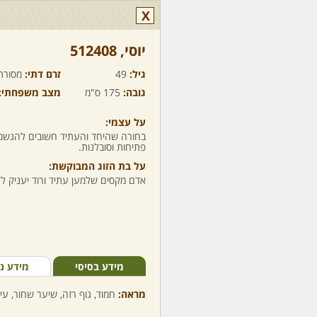
X
יוסי,‏ 512408
גיל:
49
זרם דתי:
מסורת
גובה:
175 ס"מ
מצב משפחתי:
על עצמי:
בחורה שהיחד והעתיד חשובים להגשמ
פתיחות וסובלנות.
על בת הזוג המבוקשת:
אדם מקסים שלמען עתיד ורוד יעניק לל
מידע בסיסי
מידע נ
מראה:
חמוד, גוף רזה, שיער שחור, עי