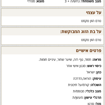
מצב משפחתי:
גרוש/ה + 3
מוצא:
ספרדי
על עצמי
טרם הוזן טקסט
על בת הזוג המבוקשת:
טרם הוזן טקסט
פרטים אישיים
מראה:
חמוד, גוף רזה, שיער שחור, עיניים חומות.
כיסוי ראש:
סגנון אישי אחר
כהן:
ישראל
עיסוק:
הוראה,הדרכה
השכלה:
קורס/על תיכונית
מצב כלכלי:
מבוסס/ת
הרגלי עישון:
מעשן/ת
מזל:
סרטן