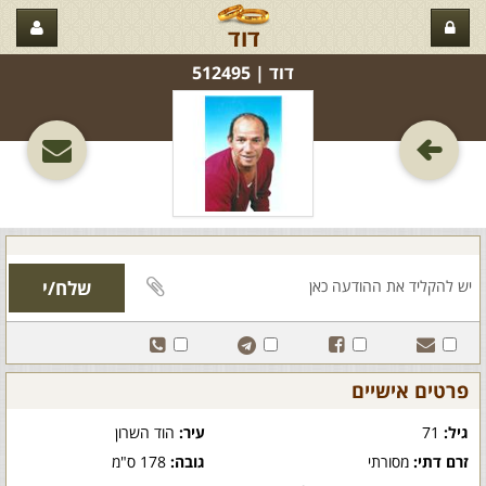
דוד
דוד‏ | 512495
פרטים אישיים
גיל:
71
עיר:
הוד השרון
זרם דתי:
מסורתי
גובה:
178 ס"מ