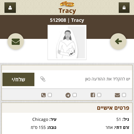
Tracy
Tracy‏ | 512908
פרטים אישיים
גיל:
51
עיר:
Chicago
זרם דתי:
אחר
גובה:
155 ס"מ