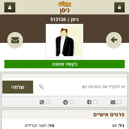
ניסן
ניסן‏ | 513126
בקש/י תמונה
פרטים אישיים
גיל:
44
עיר:
חצור הגלילית