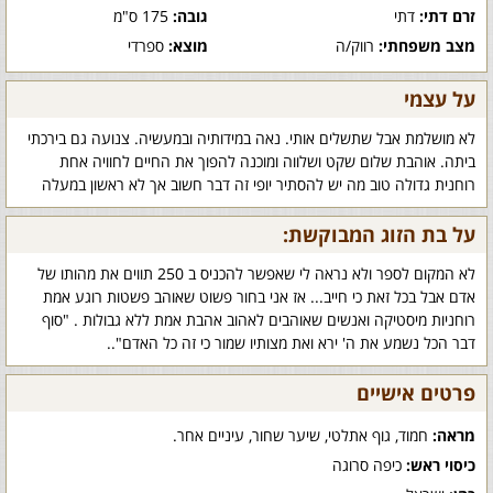
זרם דתי:
דתי
גובה:
175 ס"מ
מצב משפחתי:
רווק/ה
מוצא:
ספרדי
על עצמי
לא מושלמת אבל שתשלים אותי. נאה במידותיה ובמעשיה. צנועה גם בירכתי
ביתה. אוהבת שלום שקט ושלווה ומוכנה להפוך את החיים לחוויה אחת
רוחנית גדולה טוב מה יש להסתיר יופי זה דבר חשוב אך לא ראשון במעלה
על בת הזוג המבוקשת:
לא המקום לספר ולא נראה לי שאפשר להכניס ב 250 תווים את מהותו של
אדם אבל בכל זאת כי חייב... אז אני בחור פשוט שאוהב פשטות רוגע אמת
רוחניות מיסטיקה ואנשים שאוהבים לאהוב אהבת אמת ללא גבולות . "סוף
דבר הכל נשמע את ה' ירא ואת מצותיו שמור כי זה כל האדם"..
פרטים אישיים
מראה:
חמוד, גוף אתלטי, שיער שחור, עיניים אחר.
כיסוי ראש:
כיפה סרוגה