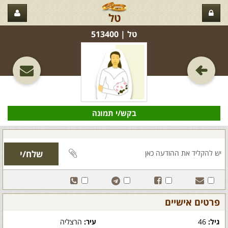
טל
טל‏ | 513400
בקש/י תמונה
פרטים אישיים
גיל:
46
עיר:
הרצליה