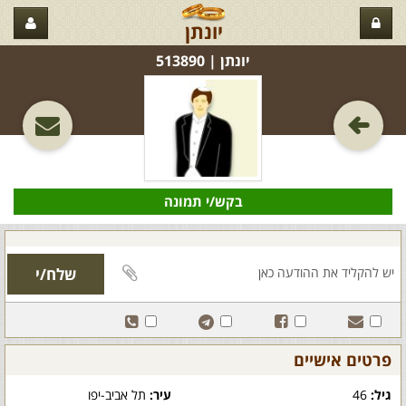
יונתן
יונתן‏ | 513890
בקש/י תמונה
פרטים אישיים
גיל:
46
עיר:
תל אביב-יפו