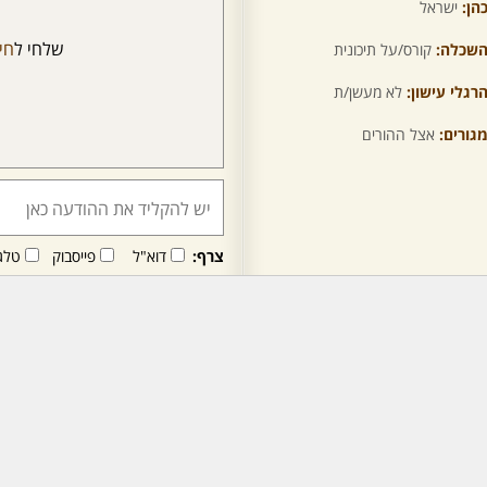
הן:
ישראל
שלחי ל
חי
שכלה:
קורס/על תיכונית
רגלי עישון:
לא מעשן/ת
גורים:
אצל ההורים
צרף:
דוא"ל
פייסבוק
טלג
חבר/ה זה/ו מקבל/ת פני
לרכישת מנוי - לחץ/י כאן