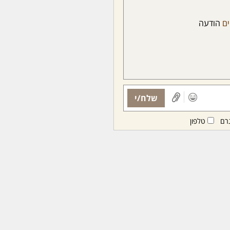
ים
הודעה
שלח/י
רם
טלפון
ות ממנויות/ים בלבד