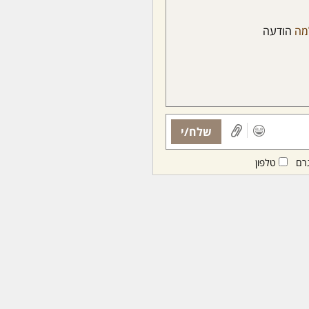
מה
הודעה
שלח/י
רם
טלפון
ות ממנויות/ים בלבד