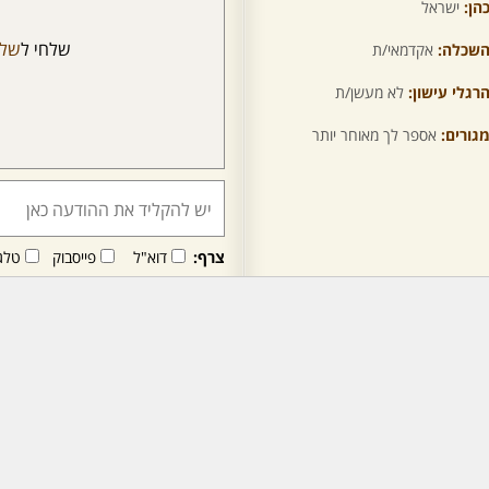
הן:
ישראל
שלחי ל
של
שכלה:
אקדמאי/ת
רגלי עישון:
לא מעשן/ת
גורים:
אספר לך מאוחר יותר
צרף:
דוא"ל
פייסבוק
טלג
חבר/ה זה/ו מקבל/ת פני
לרכישת מנוי - לחץ/י כאן