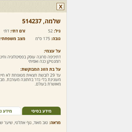
X
שלמה,‏ 514237
גיל:
52
זרם דתי:
דתי
גובה:
175 ס"מ
מצב משפחתי:
על עצמי:
דתיכיפה סרוגה עוסק בפסיכולוגיה וחינ
רומנטיקן כנה ואמיתי
על בת הזוג המבוקשת:
עד 29 לובשת חצאית מטופחת לא ח
מעונינת בלי נדר בחתונה מעורבת. מב
מאושרת בעולם.
מידע בסיסי
מידע נ
מראה:
טוב מאוד, גוף אתלטי, שיער שח