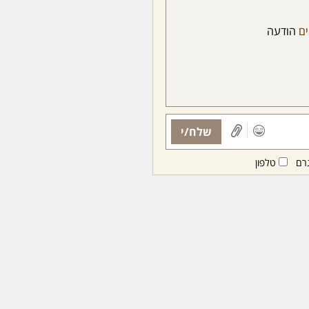
ים
הודעה
שלח/י
רם
טלפון
ות ממנויות/ים בלבד