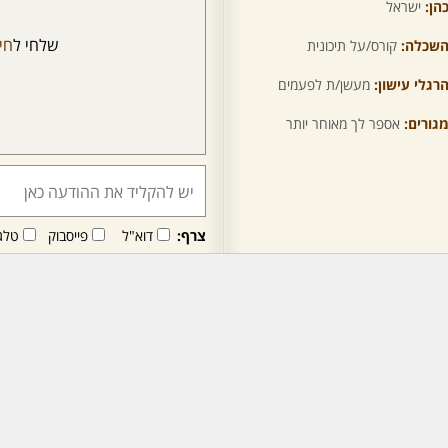
הן:
ישראל
שלחי ל
חי
שכלה:
קורס/על תיכונית
רגלי עישון:
מעשן/ת לפעמים
גורים:
אספר לך מאוחר יותר
צרף:
דוא"ל
פייסבוק
טלג
חבר/ה זה/ו מקבל/ת פני
לרכישת מנוי - לחץ/י כאן