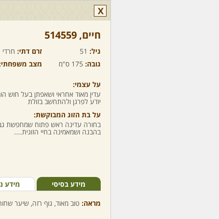
X
חיים,‏ 514559
גיל:
51
זרם דתי:
חרדי
גובה:
175 ס"מ
מצב משפחתי:
על עצמי:
עדין מאוד אחראי ושאפתן בעל חוש הו
יודע לפרגן ולהתחשב בזולת
על בת הזוג המבוקשת:
בחורה עדינה ראש פתוח שמחפשת גבר 
בהבנה ושמאמינה בחיי הזוגית....
מידע בסיסי
מידע נ
מראה:
טוב מאוד, גוף רזה, שיער שחור