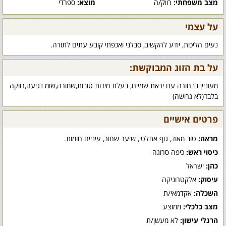
מצב משפחתי:
רווק/ה
מוצא:
ספרדי
על עצמי
נעים הליכות, יודע להקשיב, סבלני ואכפתי קובע עתים לתורה.
על בת הזוג המבוקשת:
מעוניין בבחורה עם יראת שמיים, בעלת מידות טובות,שמורה,שומ נגיעה,רווקה
בלבד(לא גרושה)
פרטים אישיים
מראה:
טוב מאוד, גוף אתלטי, שיער שחור, עיניים חומות.
כיסוי ראש:
כיפה סרוגה
כהן:
ישראל
עיסוק:
אלקטרוניקה
השכלה:
אקדמאי/ת
מצב כלכלי:
ממוצע
הרגלי עישון:
לא מעשן/ת