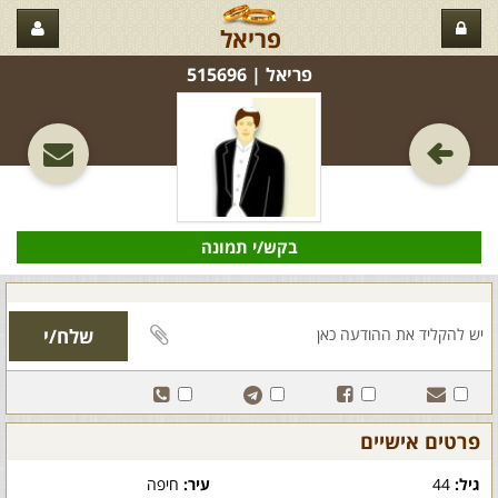
פריאל
פריאל‏ | 515696
בקש/י תמונה
פרטים אישיים
גיל:
44
עיר:
חיפה