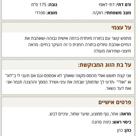
זרם דתי:
דתי לאומי
גובה:
175 ס"מ
מצב משפחתי:
רווק/ה
מוצא:
ספרדי
על עצמי
מחפש קשר עם בחורה מיוחדת-ברמה אישית גבוהה-שאוהבת את
החיים-אוהבת טיולים-בחורה רוחנית כי זה העיקר בחיים- מראה
חיצוני-שתיראה מעולה
על בת הזוג המבוקשת:
אני קצת חושש ואולי מהסס-מקווה שאותך לא אפספס-וגם אם תעני לי ב"לא"
או "אולי" -תדעי לך שדמותך שבתה את עיני-ושירד המסך וההצגה תגמר-אני
ואת לעד נשאר.
פרטים אישיים
מראה:
אחר, גוף ממוצע, שיער שחור, עיניים דבש.
כיסוי ראש:
כיפה סרוגה
כהן:
כהן