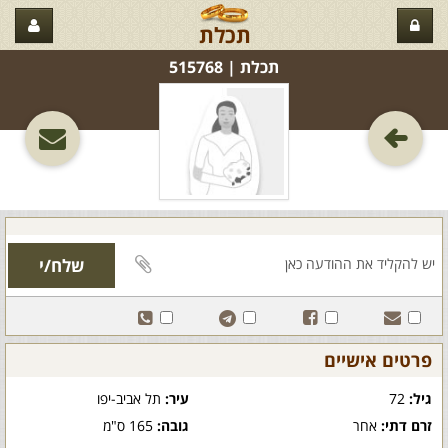
תכלת
תכלת‏ | 515768
פרטים אישיים
גיל:
72
עיר:
תל אביב-יפו
זרם דתי:
אחר
גובה:
165 ס"מ