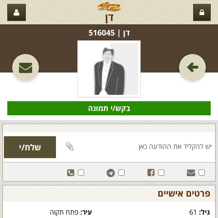
דן
דן‏ | 516045
בקש/י תמונה
פרטים אישיים
גיל:
61
עיר:
פתח תקוה