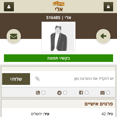
אלי
אלי‏ | 516485
בקש/י תמונה
פרטים אישיים
גיל:
42
עיר:
ירושלים