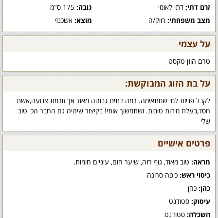
זרם דתי:
דתי לאומי
גובה:
175 ס"מ
מצב משפחתי:
רווק/ה
מוצא:
אשכנזי
על עצמי
טרם הוזן טקסט
על בת הזוג המבוקשת:
לקבל פניות למי שמתאימה. רמה דתית גבוהה מאוד אך זורמת צנועה,אשת
חסד,בעלת מידות טובות. ושתמשוך אותי! בקיצור שיהיה גם החבר הכי טוב
שלי
פרטים אישיים
מראה:
טוב מאוד, גוף רזה, שיער חום, עיניים חומות.
כיסוי ראש:
כיפה סרוגה
כהן:
כהן
עיסוק:
סטודנט
השכלה:
סטודנט