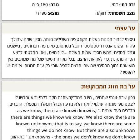
זרם דתי:
דתי
גובה:
160 ס"מ
מצב משפחתי:
רווק/ה
מוצא:
ספרדי
על עצמי
ניסיתי לבחור תכונות בעלות הקונטציה השלילית ביותר, מכיוון שמה שהולך
פה זה פשוט אבסורד סטטיסטי הגובל בטמטום, כולם פה חברותיים , ביישנים
וגמלי חסדים- ממש חסידי אומות העולם ...לי נימאס , ואני החלטתי לבצע
הטייה מתקנת ,כדי לאזן את המצב...בכל מקרה הסיכוי שכל מה שכותבים כאן
הוא אמת נמוך מהסיכוי שמישהי תרצה להכיר אותי רק ע"ס תכונותי אז מה יש
להפסיד?
על בת הזוג המבוקשת:
מכיון שבת-זוגתי שתחיה , הינה ממב"י(משתנה מקרי בלתי-ידוע )הרשו לי
לצטט מפי מומחה עולמי לחקר הלא נודע הגנרל דונאלד רמספלד, הדברים
מדברים בעד עצמם :" as we know, there are known knowns;
there are things we know we know. We also know there are
known unknowns; that is to say, we know there are some
things we do not know. But there are also unknown
unknowns - the ones we don't know we don't know." בת-הזוג