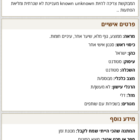
המבוקשת צריכה להיות known unknown מעניינת לא שגרתית ומליאת
הפתעות ..
פרטים אישיים
מראה:
ממוצע, גוף מלא, שיער אחר, עיניים חומות.
כיסוי ראש:
סגנון אישי אחר
כהן:
ישראל
עיסוק:
סטודנט
השכלה:
סטודנט
מצב כלכלי:
מבוסס/ת
הרגלי עישון:
לא מעשן/ת
מזל:
דלי
מגורים:
בשכירות עם שותפים
מידע נוסף
המתנה שהכי הייתי שמח לקבל:
מכונת זמן
ספר או סרט אהוב:
מוצא המינים