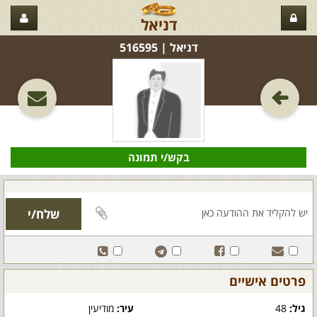
דניאל
דניאל‏ | 516595
בקש/י תמונה
פרטים אישיים
גיל:
48
עיר:
מודיעין