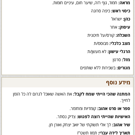
מראה:
חמוד, גוף רזה, שיער חום, עיניים חומות.
כיסוי ראש:
כיפה סרוגה
כהן:
ישראל
עיסוק:
אחר
השכלה:
קורס/על תיכונית
מצב כלכלי:
מבוסס/ת
הרגלי עישון:
לא מעשן/ת
מזל:
סרטן
מגורים:
בשכירות ללא שותפים
מידע נוסף
המתנה שהכי הייתי שמח לקבל:
את האשה שאוכל לגרום לה כל הזמן
לחייך.
ספר או סרט אהוב:
קומדיות ומחזמר.
האישיות שהייתי רוצה לפגוש:
צדיק נסתר.
שיר אהוב:
לך אלי תשוקתי של יואב יצחק ואורן חן.
תאריך לידה עברי:
תמוז תשט"ז