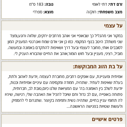
זרם דתי:
דתי לאומי
גובה:
183 ס"מ
מצב משפחתי:
רווק/ה
מוצא:
ספרדי
על עצמי
במקור אני מהגליל כך שבאופיי אני אוהב מרחבים ירוקים, שלווה ורוגע,ומצד
שני משתלב היטב בנוף המקומי. כמו כן אני אדם שמח ואנרגטי המעניק המון
לסובבים אותי, מחובר לעצמי ובעל דרך ושאיפות להתקדם באמונה ובמעשה.
מוביל, רציני, מעניין ובעל חוש הומור,אוהב את החיים שהבורא העניק לי.
על בת הזוג המבוקשת:
אמיתית ומעניינת, עם אופקים רחבים, מחוברת לעצמה ,יודעת לאהוב ולתת,
בעלת שאיפות לעתיד. שתהיה, חמודה ומקסימה עם עיניים אמיתיות וכנות,
יודעת לשלב בין האמונה בה' עם המציאות שלנו כיום,טובת לב, חברותית,
פתוחה באופייה ,עם לב גדול וחם שיוכל להכיל את האהבה שלי, רגישה, שיהיו
לה תחומי עניין בחיים, שתהיה נשית וחמימה בקיצור .שתגרום לי להסמיק
ולעשות שטויות בפגישה הראשונה...
פרטים אישיים