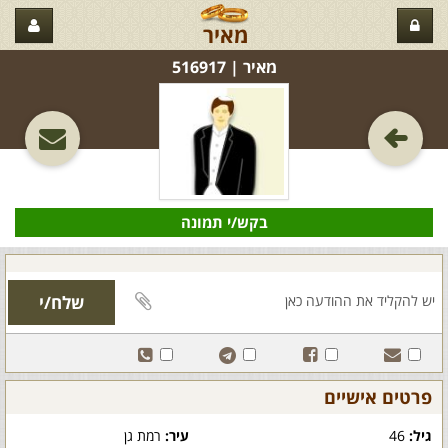
מאיר
מאיר‏ | 516917
בקש/י תמונה
פרטים אישיים
גיל:
46
עיר:
רמת גן