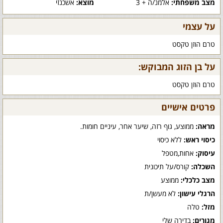
מצב משפחתי:
אלמנ/ה + 3
מוצא:
אשכנזי
על עצמי
טרם הוזן טקסט
על בן הזוג המבוקש:
טרם הוזן טקסט
פרטים אישיים
מראה:
ממוצע, גוף רזה, שיער אחר, עיניים חומות.
כיסוי ראש:
ללא כיסוי
עיסוק:
אחות,מטפל
השכלה:
קורס/על תיכונית
מצב כלכלי:
ממוצע
הרגלי עישון:
לא מעשן/ת
מזל:
טלה
מגורים:
בדירה שלי