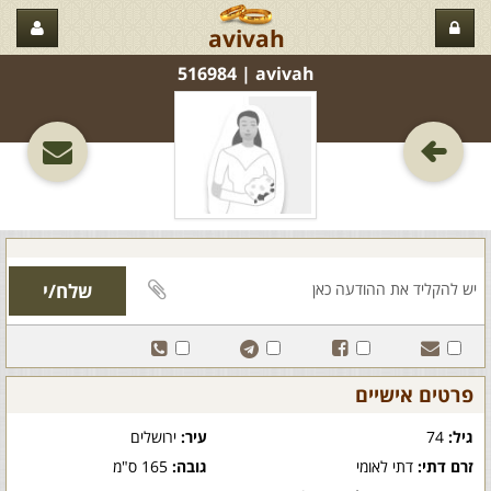
avivah
avivah‏ | 516984
פרטים אישיים
גיל:
74
עיר:
ירושלים
זרם דתי:
דתי לאומי
גובה:
165 ס"מ