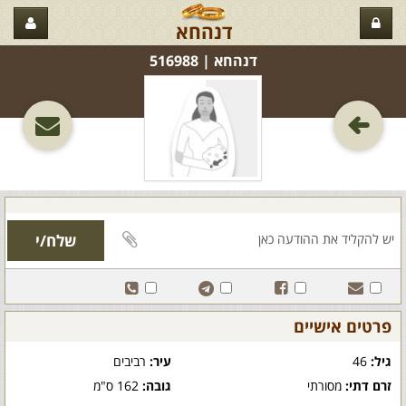
דנהחא
דנהחא‏ | 516988
פרטים אישיים
גיל:
46
עיר:
רביבים
זרם דתי:
מסורתי
גובה:
162 ס"מ