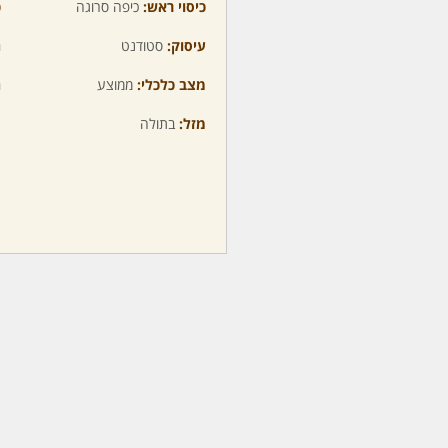
כיסוי ראש:
כיפה סרוגה
כ
עיסוק:
סטודנט
ה
מצב כלכלי:
ממוצע
ה
מזל:
בתולה
מ