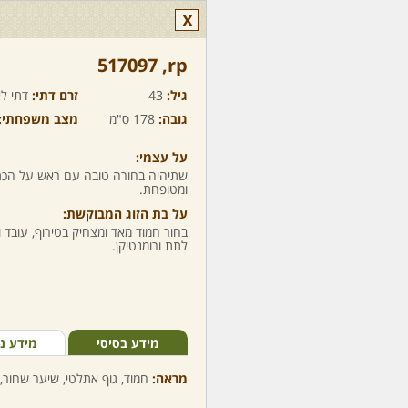
X
rp,‏ 517097
גיל:
43
זרם דתי:
דתי לא
גובה:
178 ס"מ
מצב משפחתי:
על עצמי:
שתיהיה בחורה טובה עם ראש על הכתפ
ומטופחת.
על בת הזוג המבוקשת:
בחור חמוד מאד ומצחיק בטירוף, עובד 
לתת ורומנטיקן.
מידע בסיסי
מידע נ
מראה:
חמוד, גוף אתלטי, שיער שחור, 