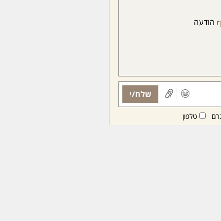
r
הודעה
שלח/י
רם
טלפון
ות ממנויות/ים בלבד