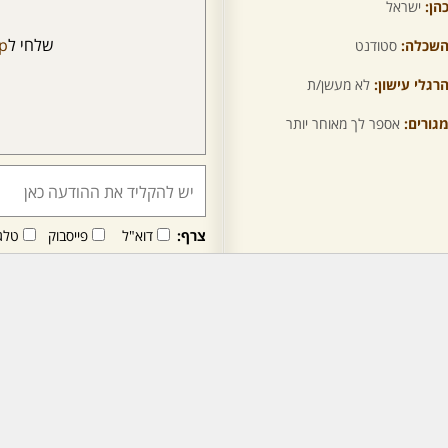
הן:
ישראל
שלחי ל
p
שכלה:
סטודנט
רגלי עישון:
לא מעשן/ת
גורים:
אספר לך מאוחר יותר
צרף:
דוא"ל
פייסבוק
טלג
חבר/ה זה/ו מקבל/ת פני
לרכישת מנוי - לחץ/י כאן