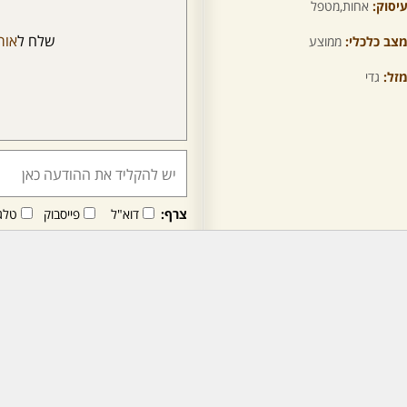
יסוק:
אחות,מטפל
שלח ל
אור
צב כלכלי:
ממוצע
זל:
גדי
צרף:
דוא"ל
פייסבוק
טלג
חבר/ה זה/ו מקבל/ת פני
לרכישת מנוי - לחץ/י כאן