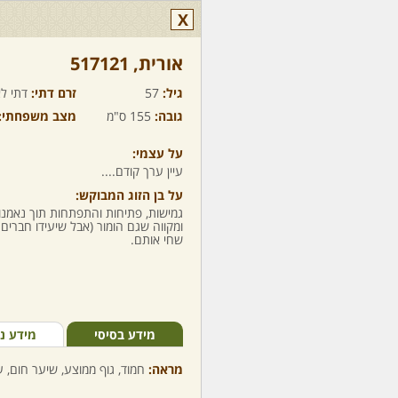
X
אורית,‏ 517121
גיל:
57
זרם דתי:
דתי לא
גובה:
155 ס"מ
מצב משפחתי:
על עצמי:
עיין ערך קודם....
על בן הזוג המבוקש:
גמישות, פתיחות והתפתחות תוך נאמנו
ומקווה שגם הומור (אבל שיעידו חברים..
שחי אותם.
מידע בסיסי
מידע נ
מראה:
חמוד, גוף ממוצע, שיער חום, ע