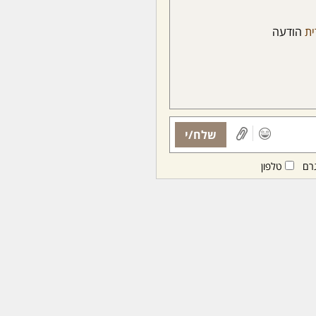
ית
הודעה
שלח/י
רם
טלפון
ות ממנויות/ים בלבד