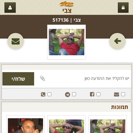
צבי
צבי‏ | 517136
תמונות