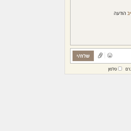
יב
הודעה
שלח/י
רם
טלפון
ות ממנויות/ים בלבד