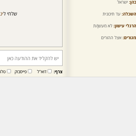
הן:
ישראל
שלחי ל
ינ
שכלה:
עד תיכונית
רגלי עישון:
לא מעשן/ת
גורים:
אצל ההורים
צרף:
דוא"ל
פייסבוק
טלג
חבר/ה זה/ו מקבל/ת פני
לרכישת מנוי - לחץ/י כאן