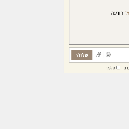
לי
הודעה
שלח/י
רם
טלפון
ות ממנויות/ים בלבד