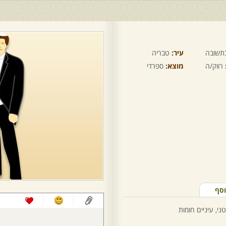
תשובה
עיר:
טבריה
רווק/ה
מוצא:
ספרדי
וסף
ני, עיניים חומות