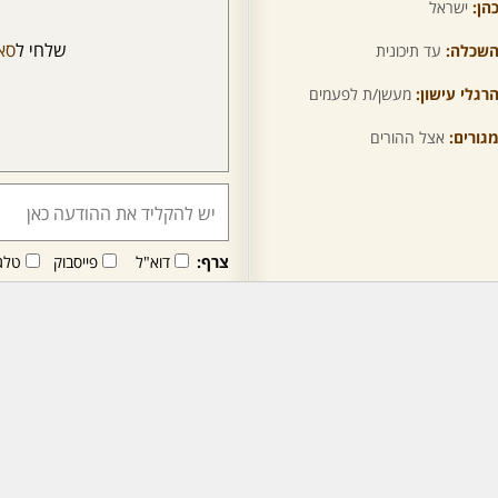
הן:
ישראל
שלחי ל
סא
שכלה:
עד תיכונית
רגלי עישון:
מעשן/ת לפעמים
גורים:
אצל ההורים
צרף:
דוא"ל
פייסבוק
טלג
חבר/ה זה/ו מקבל/ת פני
לרכישת מנוי - לחץ/י כאן