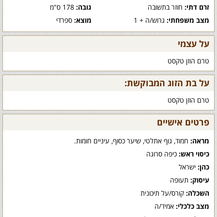
זרם דתי:
חוזר בתשובה
גובה:
178 ס"מ
מצב משפחתי:
גרוש/ה + 1
מוצא:
ספרדי
על עצמי
טרם הוזן טקסט
על בת הזוג המבוקשת:
טרם הוזן טקסט
פרטים אישיים
מראה:
חמוד, גוף אתלטי, שיער כסוף, עיניים חומות.
כיסוי ראש:
כיפה סרוגה
כהן:
ישראל
עיסוק:
תעופה
השכלה:
קורס/על תיכונית
מצב כלכלי:
אמיד/ה