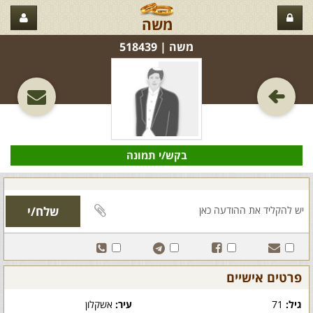
משה
משה‏ | 518439
בקש/י תמונה
פרטים אישיים
גיל:
71
עיר:
אשקלון