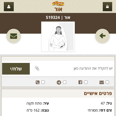
אור
אור‏ | 519324
פרטים אישיים
גיל:
47
עיר:
פתח תקוה
זרם דתי:
מסורתי
גובה:
162 ס"מ