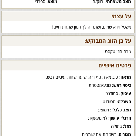
מצב משפחתי:
רווק/ה
מוצא:
ספרדי
על עצמי
משכיל וירא שמים, ושתהיה לך המון שמחת חיים!
על בן הזוג המבוקש:
טרם הוזן טקסט
פרטים אישיים
מראה:
טוב מאוד, גוף רזה, שיער שחור, עיניים דבש.
כיסוי ראש:
כובע/מטפחת
עיסוק:
סטודנט
השכלה:
סטודנט
מצב כלכלי:
ממוצע
הרגלי עישון:
לא מעשן/ת
מזל:
בתולה
מגורים:
בשכירות עם שותפים