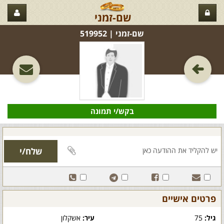
שם-זמני
שם-זמני‏ | 519952
בקש/י תמונה
פרטים אישיים
גיל:
75
עיר:
אשקלון