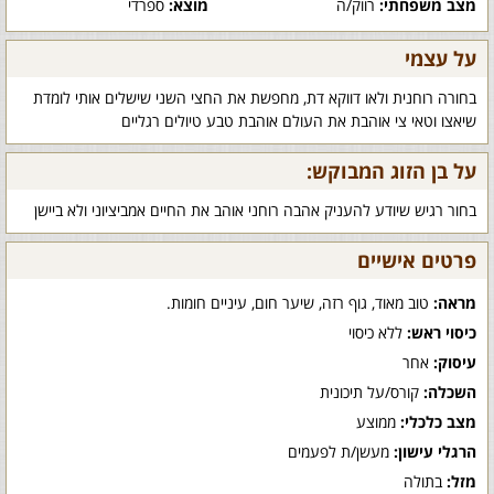
מצב משפחתי:
רווק/ה
מוצא:
ספרדי
על עצמי
בחורה רוחנית ולאו דווקא דת, מחפשת את החצי השני שישלים אותי לומדת
שיאצו וטאי צי אוהבת את העולם אוהבת טבע טיולים רגליים
על בן הזוג המבוקש:
בחור רגיש שיודע להעניק אהבה רוחני אוהב את החיים אמביציוני ולא ביישן
פרטים אישיים
מראה:
טוב מאוד, גוף רזה, שיער חום, עיניים חומות.
כיסוי ראש:
ללא כיסוי
עיסוק:
אחר
השכלה:
קורס/על תיכונית
מצב כלכלי:
ממוצע
הרגלי עישון:
מעשן/ת לפעמים
מזל:
בתולה