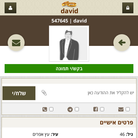
david
david‏ | 547645
בקש/י תמונה
פרטים אישיים
גיל:
46
עיר:
עץ אפרים