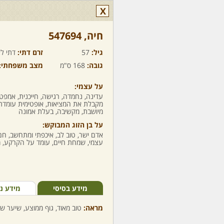
X
חיה,‏ 547694
גיל:
57
זרם דתי:
דתי לא
גובה:
168 ס"מ
מצב משפחתי:
על עצמי:
עדינה, נחמדה, רגישה, חייכנית, אמפט
מקבלת את המציאות, אופטימית עומדת
מיושבת, מקשיבה, בעלת אמונה
על בן הזוג המבוקש:
אדם ישר, טוב לב, איכפתי ומתחשב, חם,
עצמי, שמחת חיים, עומד על הקרקע, מ
מידע בסיסי
מידע נ
מראה:
טוב מאוד, גוף ממוצע, שיער שטנ