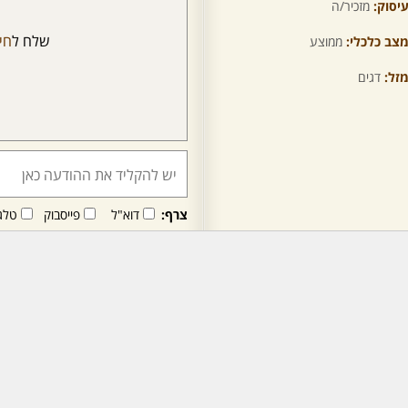
יסוק:
מזכיר/ה
שלח ל
חי
צב כלכלי:
ממוצע
זל:
דגים
צרף:
דוא"ל
פייסבוק
טלג
חבר/ה זה/ו מקבל/ת פני
לרכישת מנוי - לחץ/י כאן