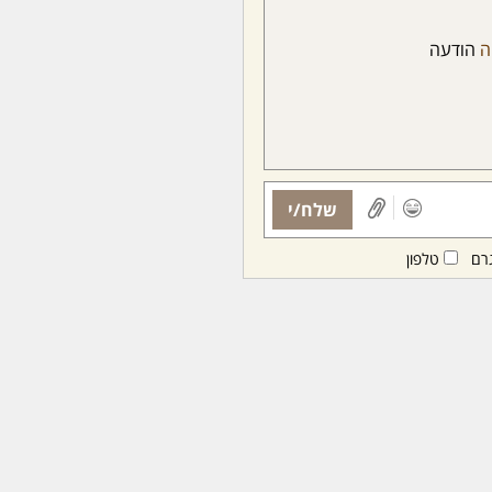
ה
הודעה
שלח/י
רם
טלפון
ות ממנויות/ים בלבד