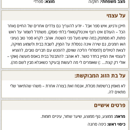
מצב משפחתי:
רווק/ה
מוצא:
ספרדי
על עצמי
חייכן ורגיש, איש ספר אבל - יודע להעריך גם צדדים אחרים של החיים (אחר
הכל – העולם אינו רצף אינטלקטואלי בלתי פוסק). משתדל לשמור על ראש
פתוח, לא מסתפק במה שיש מעל פני השטח. אוהב: לקרא ספר טוב (עיוני
ו/או רומנים, גם שירה אינה נפסלת על הסף), לשבת בבית ולשמוע מוזיקה,
לצאת לטיולים (למסלולי הליכה שווים), להפגש עם חברים טובים, להוציא
לעצמי את המיץ בחדר כושר. לא אוהב: להתבטל בבית באפס מעשה (אוקי –
אולי רק קצת... :) שאומרים לי מה לעשות (בעיקר כשאנלא מבין לשם מה).
על בת הזוג המבוקשת:
לא מאמין ברשימות מכולת, אנסח זאת בצורה אחרת – משהי שהתיאור שלי
מתאים לה.
פרטים אישיים
מראה:
ממוצע, גוף ממוצע, שיער שחור, עיניים חומות.
כיסוי ראש:
כיפה סרוגה