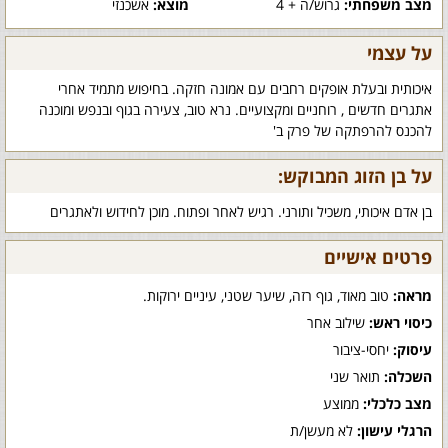
מצב משפחתי:
גרוש/ה + 4
מוצא:
אשכנזי
על עצמי
איכותית ובעלת אופקים רחבים עם אמונה חזקה. בחיפוש מתמיד אחרי
אתגרים חדשים , רוחניים ומקצועיים. נרא טוב, צעירה בגוף ובנפש ומוכנה
להכנס להרפתקה של פרק ב'
על בן הזוג המבוקש:
בן אדם איכותי, משכיל ותורני. רגיש לאחר ופתוח. מוכן לחידוש ולאתגרים
פרטים אישיים
מראה:
טוב מאוד, גוף רזה, שיער שטני, עיניים ירוקות.
כיסוי ראש:
שילוב אחר
עיסוק:
יחסי-ציבור
השכלה:
תואר שני
מצב כלכלי:
ממוצע
הרגלי עישון:
לא מעשן/ת