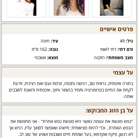
פרטים אישיים
גיל:
49
עיר:
חיפה
זרם דתי:
דתי לאומי
גובה:
162 ס"מ
מצב משפחתי:
רווק/ה
מוצא:
אשכנזי
על עצמי
בחורה איכותית, נראית טוב, רגישה וחכמה, זורמת ועם זאת רצינית, יודעת
לקחת את החיים בפרופורציה ותמיד בהומור וחיוך, איכפתית ודואגת לסובבים
אותה.
על בן הזוג המבוקש:
"נפש פוגשת את עצמה כאשר היא פוגשת נפש אחרת" - אני מחפשת את
הנפש האחרת.. וכדי להיות מציאותית: מישהו שאפשר לסמוך עליו, רגיש אך
לא רגשן, פיקח ואקדמאי, בעל שמחת חיים ושובבות ושפע של טוב לב.