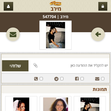
מירב
מירב‏ | 547704
תמונות