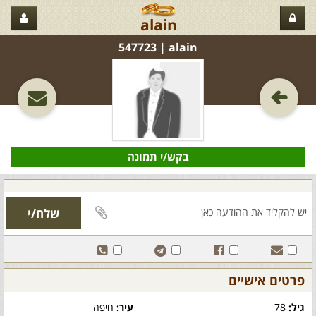
alain
alain‏ | 547723
בקש/י תמונה
פרטים אישיים
גיל:
78
עיר:
חיפה