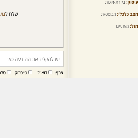
יסוק:
בקרת-איכות
שלח ל
נוע
צב כלכלי:
מבוסס/ת
זל:
מאזניים
צרף:
דוא"ל
פייסבוק
טלג
חבר/ה זה/ו מקבל/ת פני
לרכישת מנוי - לחץ/י כאן