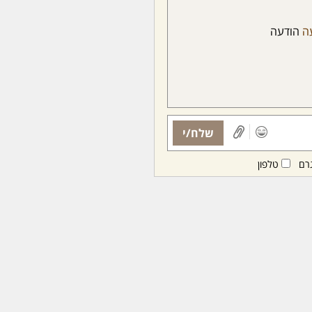
ה
הודעה
שלח/י
רם
טלפון
ות ממנויות/ים בלבד