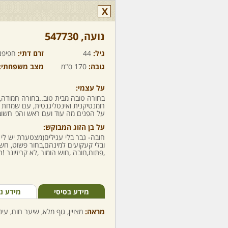
X
נועה,‏ 547730
גיל:
44
זרם דתי:
חפיפנ
גובה:
170 ס"מ
מצב משפחתי:
על עצמי:
בחורה טובה מבית טוב..בחורה חמודה,
רומנטיקנית ואינטליגנטית, עם שמחת חי
על הפנים מה עוד ועם ראש והכי חשוב 
על בן הזוג המבוקש:
חובה- גבר בלי עגילים(מצטערת יש לי
ובלי קעקועים למינהם,בחור פשוט, חשו
,פתוח,חובה ,חוש הומור ,לא קריזיונר !
מידע בסיסי
מידע נ
מראה:
מצויין, גוף מלא, שיער חום, עינ