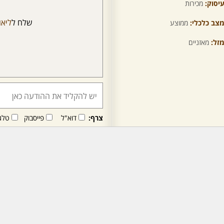
יסוק:
מכירות
שלח ל
ליאו
צב כלכלי:
ממוצע
זל:
מאזניים
צרף:
דוא"ל
פייסבוק
טלג
חבר/ה זה/ו מקבל/ת פני
לרכישת מנוי - לחץ/י כאן