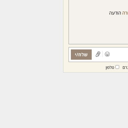
רה
הודעה
שלח/י
רם
טלפון
ות ממנויות/ים בלבד