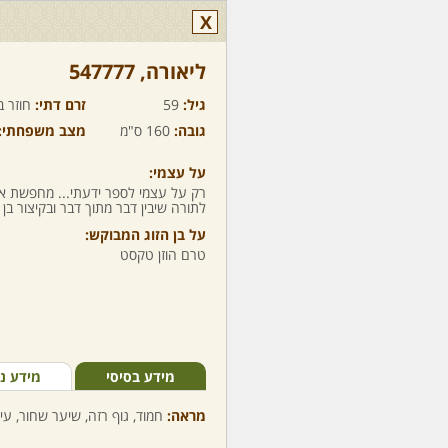
X
ליאורה,‏ 547777
גיל:
59
זרם דתי:
חוזר ב
גובה:
160 ס"מ
מצב משפחתי:
על עצמי:
רק על עצמי לספר ידעתי... מחפשת את 
לתורה שיבין דבר מתוך דבר ובקיצור בן ש
על בן הזוג המבוקש:
טרם הוזן טקסט
מידע בסיסי
מידע נ
מראה:
חמוד, גוף רזה, שיער שחור, עי