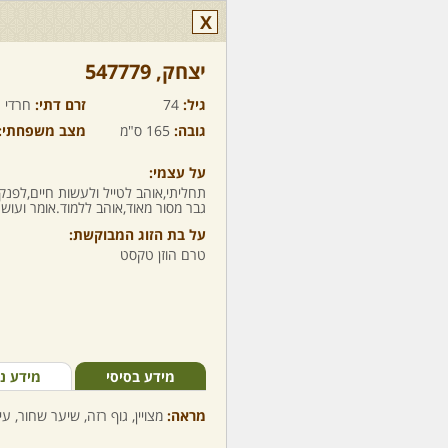
X
יצחק,‏ 547779
גיל:
74
זרם דתי:
חרדי
גובה:
165 ס"מ
מצב משפחתי:
על עצמי:
תחליתי,אוהב לטייל ולעשות חיים,לפנק,ל
גבר מסור מאוד,אוהב ללמוד.אומר ועושה
על בת הזוג המבוקשת:
טרם הוזן טקסט
מידע בסיסי
מידע נ
מראה:
מצויין, גוף רזה, שיער שחור, עי