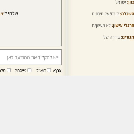
הן:
ישראל
שלחי ל
יצ
שכלה:
קורס/על תיכונית
רגלי עישון:
לא מעשן/ת
גורים:
בדירה שלי
צרף:
דוא"ל
פייסבוק
טלג
חבר/ה זה/ו מקבל/ת פני
לרכישת מנוי - לחץ/י כאן