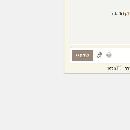
חק
הודעה
שלח/י
רם
טלפון
ות ממנויות/ים בלבד