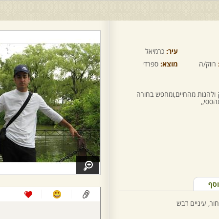
עיר:
כרמיאל
רווק/ה
מוצא:
ספרדי
ק ולהנות מהחיים,ומחפש בחורה
ססי,,
וסף
ור, עיניים דבש