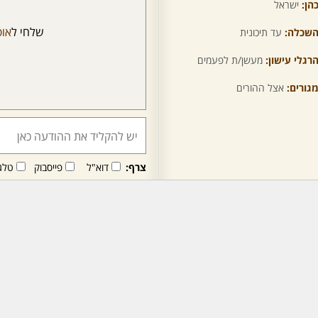
הן:
ישראל
שלחי ל
אופ
שכלה:
עד תיכונית
רגלי עישון:
מעשן/ת לפעמים
גורים:
אצל ההורים
צרף:
דוא"ל
פייסבוק
טלג
חבר/ה זה/ו מקבל/ת פני
לרכישת מנוי - לחץ/י כאן