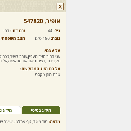
X
אופיר,‏ 547820
גיל:
44
זרם דתי:
דתי
גובה:
180 ס"מ
מצב משפחתי:
על עצמי:
אני בחור מאד מעניין,אוהב לשיר,לצחו
מעניינת ,רצינית אם את מתאימה,אל תה
על בת הזוג המבוקשת:
טרם הוזן טקסט
מידע בסיסי
מידע נ
מראה:
טוב מאוד, גוף אתלטי, שיער שח