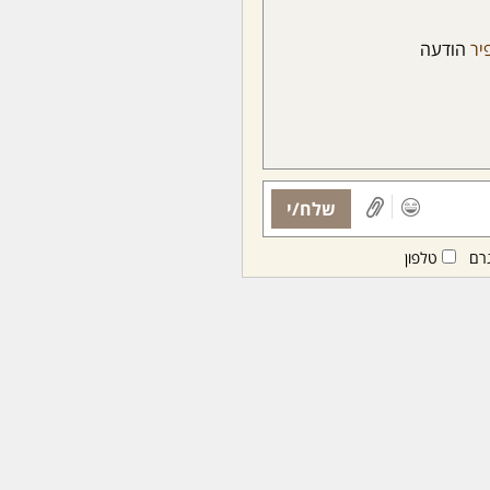
יר
הודעה
שלח/י
רם
טלפון
ות ממנויות/ים בלבד