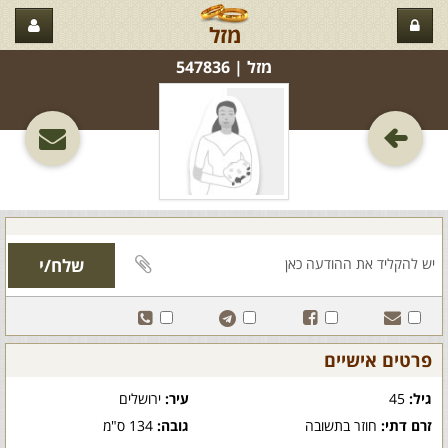
מזל
מזל‏ | 547836
פרטים אישיים
גיל:
45
עיר:
ירושלים
זרם דתי:
חוזר בתשובה
גובה:
134 ס"מ