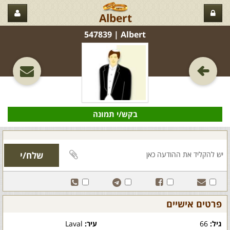
Albert
Albert‏ | 547839
בקש/י תמונה
פרטים אישיים
גיל:
66
עיר:
Laval