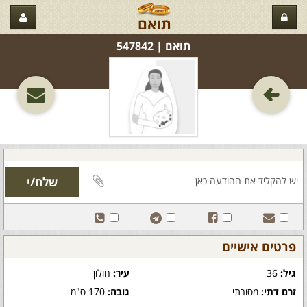
תואם
תואם‏ | 547842
פרטים אישיים
גיל:
36
עיר:
חולון
זרם דתי:
מסורתי
גובה:
170 ס"מ