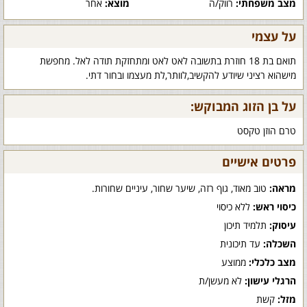
מצב משפחתי:
רווק/ה
מוצא:
אחר
על עצמי
תואם בת 18 חוזרת בתשובה לאט לאט ומתחזקת תודה לאל. מחפשת
מישהוא רציני שיודע להקשיב,לוותר,לת מעצמו ובחור דתי.
על בן הזוג המבוקש:
טרם הוזן טקסט
פרטים אישיים
מראה:
טוב מאוד, גוף רזה, שיער שחור, עיניים שחורות.
כיסוי ראש:
ללא כיסוי
עיסוק:
תלמיד תיכון
השכלה:
עד תיכונית
מצב כלכלי:
ממוצע
הרגלי עישון:
לא מעשן/ת
מזל:
קשת