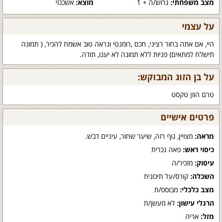
מצב משפחתי:
גרוש/ה + 1
מוצא:
אשכנזי
על עצמי
היי, אם אתה בחור רציני, חכם ,רומנטי ונראה טוב אשמח להכיר, ( תמונה
תישלח למתאים) פניות ללא תמונה לא יענו, תודה.
על בן הזוג המבוקש:
טרם הוזן טקסט
פרטים אישיים
מראה:
מצויין, גוף רזה, שיער שחור, עיניים דבש.
כיסוי ראש:
פאה נכרית
עיסוק:
מזכיר/ה
השכלה:
קורס/על תיכונית
מצב כלכלי:
מבוסס/ת
הרגלי עישון:
לא מעשן/ת
מזל:
אריה